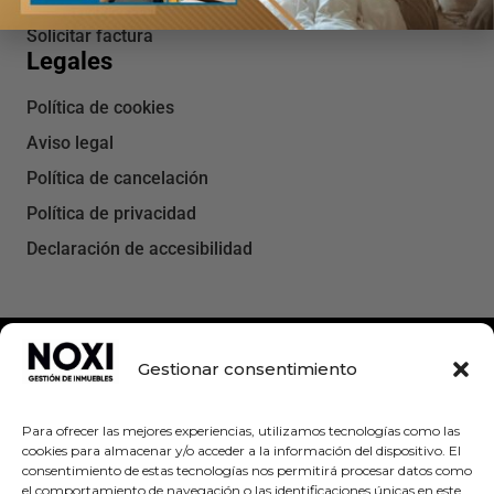
Contacto
Solicitar factura
Legales
Política de cookies
Aviso legal
Política de cancelación
Política de privacidad
Declaración de accesibilidad
Gestionar consentimiento
Para ofrecer las mejores experiencias, utilizamos tecnologías como las
cookies para almacenar y/o acceder a la información del dispositivo. El
consentimiento de estas tecnologías nos permitirá procesar datos como
el comportamiento de navegación o las identificaciones únicas en este